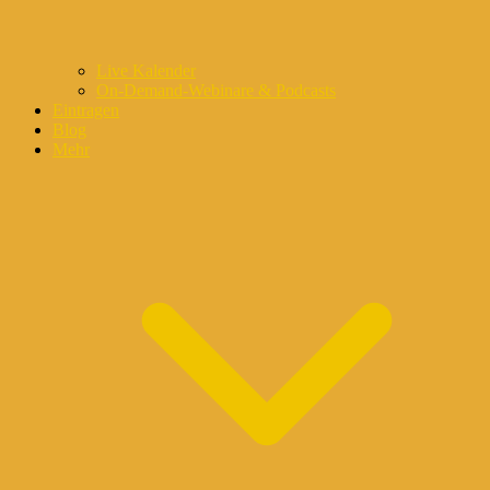
Live Kalender
On-Demand-Webinare & Podcasts
Eintragen
Blog
Mehr