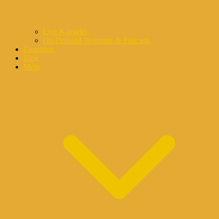
Live Kalender
On-Demand-Webinare & Podcasts
Eintragen
Blog
Mehr