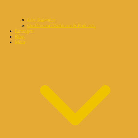
Live Kalender
On-Demand-Webinare & Podcasts
Eintragen
Blog
Mehr