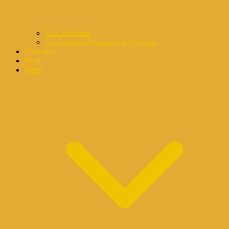
Live Kalender
On-Demand-Webinare & Podcasts
Eintragen
Blog
Mehr