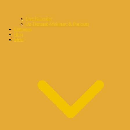
Live Kalender
On-Demand-Webinare & Podcasts
Eintragen
Blog
Mehr