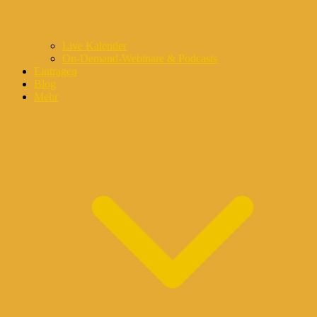
Live Kalender
On-Demand-Webinare & Podcasts
Eintragen
Blog
Mehr