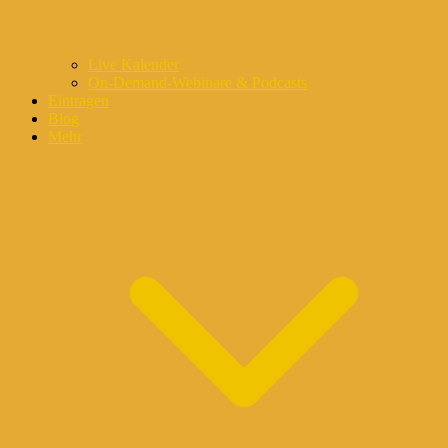
Live Kalender
On-Demand-Webinare & Podcasts
Eintragen
Blog
Mehr