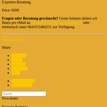
Experten-Beratung.
Price: €690
Fragen oder Beratung gewünscht?
Gerne können stehen wir
Ihnen per eMail an
seminare@poertner-consulting.de
oder
telefonisch unter 06435/5480251 zur Verfügung.
Jetzt anmelden
Share
Facebook
Twitter
LinkedIn
WhatsApp
Email
Vorherige Posts
Nächster Post
Newsletter
Neueste Beiträge