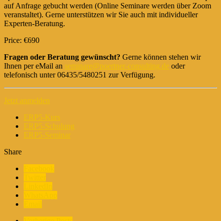
auf Anfrage gebucht werden (Online Seminare werden über Zoom
veranstaltet). Gerne unterstützen wir Sie auch mit individueller
Experten-Beratung.
Price: €690
Fragen oder Beratung gewünscht?
Gerne können stehen wir
Ihnen per eMail an
seminare@poertner-consulting.de
oder
telefonisch unter 06435/5480251 zur Verfügung.
Jetzt anmelden
ERP5-Kurs
ERP5-Schulung
ERP5-Seminar
Share
Facebook
Twitter
LinkedIn
WhatsApp
Email
Vorherige Posts