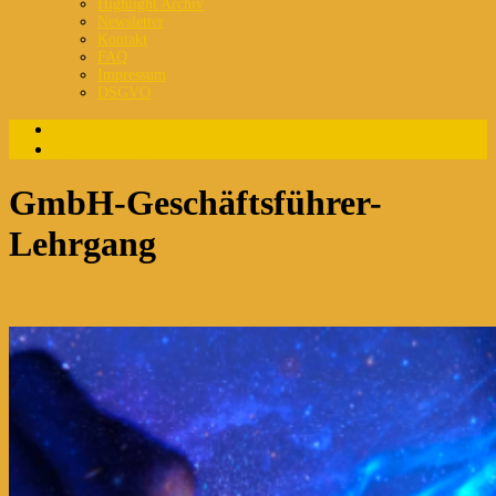
Highlight Archiv
Newsletter
Kontakt
FAQ
Impressum
DSGVO
Login
Registrierung
GmbH-Geschäftsführer-
Lehrgang