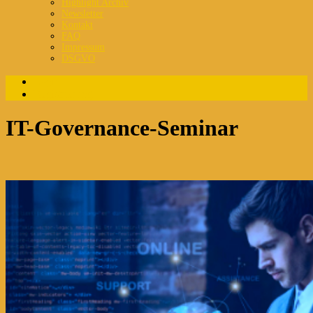
Highlight Archiv
Newsletter
Kontakt
FAQ
Impressum
DSGVO
Login
Registrierung
IT-Governance-Seminar