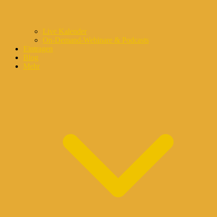
Live Kalender
On-Demand-Webinare & Podcasts
Eintragen
Blog
Mehr