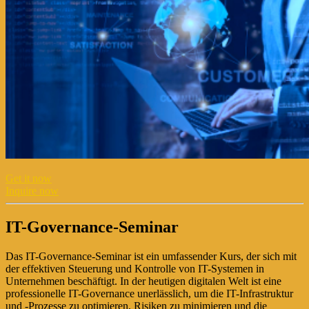
Get it now
Inquire now
IT-Governance-Seminar
Das IT-Governance-Seminar ist ein umfassender Kurs, der sich mit
der effektiven Steuerung und Kontrolle von IT-Systemen in
Unternehmen beschäftigt. In der heutigen digitalen Welt ist eine
professionelle IT-Governance unerlässlich, um die IT-Infrastruktur
und -Prozesse zu optimieren, Risiken zu minimieren und die