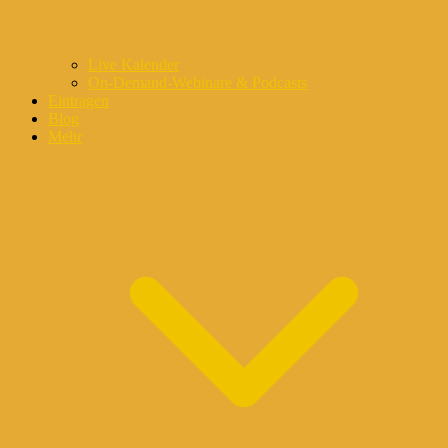
Live Kalender
On-Demand-Webinare & Podcasts
Eintragen
Blog
Mehr