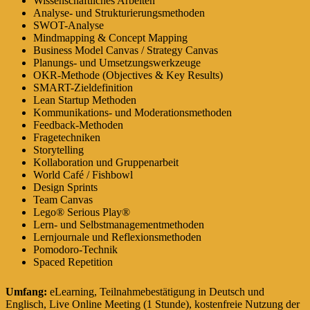
Wissenschaftliches Arbeiten
Analyse- und Strukturierungsmethoden
SWOT-Analyse
Mindmapping & Concept Mapping
Business Model Canvas / Strategy Canvas
Planungs- und Umsetzungswerkzeuge
OKR-Methode (Objectives & Key Results)
SMART-Zieldefinition
Lean Startup Methoden
Kommunikations- und Moderationsmethoden
Feedback-Methoden
Fragetechniken
Storytelling
Kollaboration und Gruppenarbeit
World Café / Fishbowl
Design Sprints
Team Canvas
Lego® Serious Play®
Lern- und Selbstmanagementmethoden
Lernjournale und Reflexionsmethoden
Pomodoro-Technik
Spaced Repetition
Umfang:
eLearning, Teilnahmebestätigung in Deutsch und
Englisch, Live Online Meeting (1 Stunde), kostenfreie Nutzung der