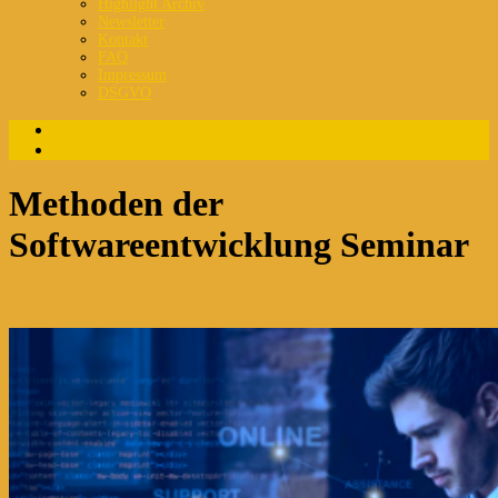
Highlight Archiv
Newsletter
Kontakt
FAQ
Impressum
DSGVO
Login
Registrierung
Methoden der
Softwareentwicklung Seminar