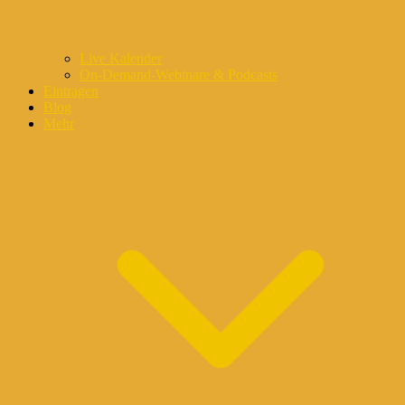
Live Kalender
On-Demand-Webinare & Podcasts
Eintragen
Blog
Mehr