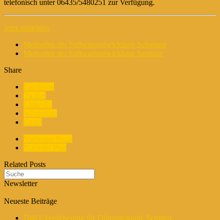
telefonisch unter 06435/5480251 zur Verfügung.
Jetzt anmelden
Methoden der Softwareentwicklung Schulung
Methoden der Softwareentwicklung Seminar
Share
Facebook
Twitter
LinkedIn
WhatsApp
Email
Vorherige Posts
Nächster Post
Related Posts
Newsletter
Neueste Beiträge
D&O-Versicherung für Führungskräfte Seminar