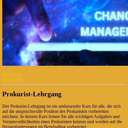
Get it now
Inquire now
Prokurist-Lehrgang
Der Prokurist-Lehrgang ist ein umfassender Kurs für alle, die sich
auf die anspruchsvolle Position des Prokuristen vorbereiten
möchten. In diesem Kurs lernen Sie alle wichtigen Aufgaben und
Verantwortlichkeiten eines Prokuristen kennen und werden auf die
Herausforderungen im Berufsalltag vorbereitet.