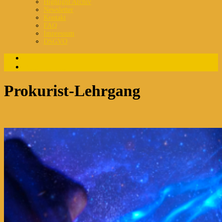
Highlight Archiv
Newsletter
Kontakt
FAQ
Impressum
DSGVO
Login
Registrierung
Prokurist-Lehrgang