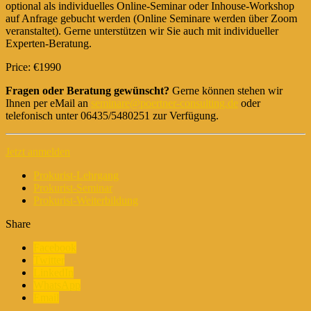
optional als individuelles Online-Seminar oder Inhouse-Workshop
auf Anfrage gebucht werden (Online Seminare werden über Zoom
veranstaltet). Gerne unterstützen wir Sie auch mit individueller
Experten-Beratung.
Price: €1990
Fragen oder Beratung gewünscht?
Gerne können stehen wir
Ihnen per eMail an
seminare@poertner-consulting.de
oder
telefonisch unter 06435/5480251 zur Verfügung.
Jetzt anmelden
Prokurist-Lehrgang
Prokurist-Seminar
Prokurist-Weiterbildung
Share
Facebook
Twitter
LinkedIn
WhatsApp
Email