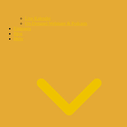
Live Kalender
On-Demand-Webinare & Podcasts
Eintragen
Blog
Mehr