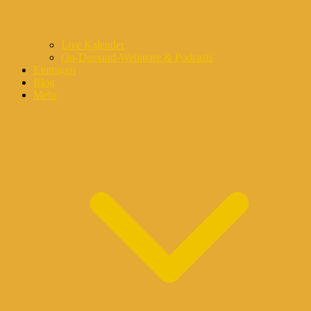
Live Kalender
On-Demand-Webinare & Podcasts
Eintragen
Blog
Mehr