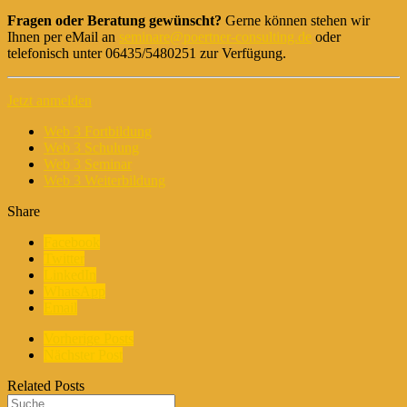
Fragen oder Beratung gewünscht?
Gerne können stehen wir
Ihnen per eMail an
seminare@poertner-consulting.de
oder
telefonisch unter 06435/5480251 zur Verfügung.
Jetzt anmelden
Web 3 Fortbildung
Web 3 Schulung
Web 3 Seminar
Web 3 Weiterbildung
Share
Facebook
Twitter
LinkedIn
WhatsApp
Email
Vorherige Posts
Nächster Post
Related Posts