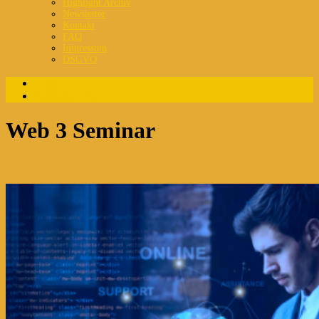
Highlight Archiv
Newsletter
Kontakt
FAQ
Impressum
DSGVO
Login
Registrierung
Web 3 Seminar