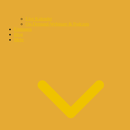
Live Kalender
On-Demand-Webinare & Podcasts
Eintragen
Blog
Mehr