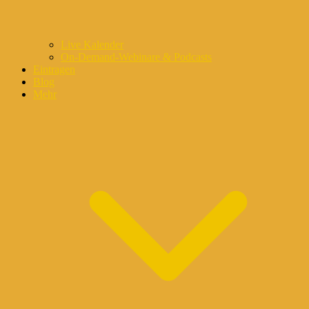
Live Kalender
On-Demand-Webinare & Podcasts
Eintragen
Blog
Mehr