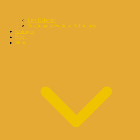
Live Kalender
On-Demand-Webinare & Podcasts
Eintragen
Blog
Mehr