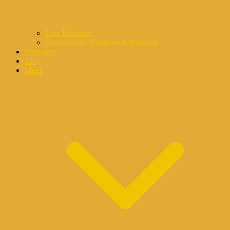
Live Kalender
On-Demand-Webinare & Podcasts
Eintragen
Blog
Mehr